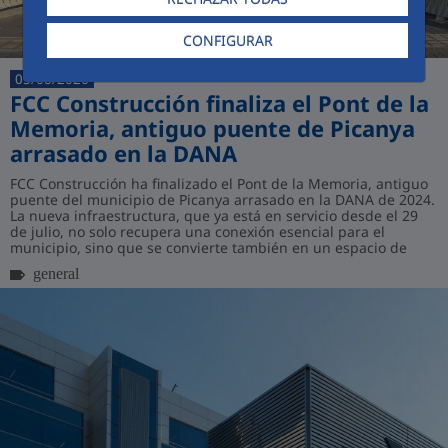
CONFIGURAR
05/08/2026
FCC Construcción finaliza el Pont de la
Memoria, antiguo puente de Picanya
arrasado en la DANA
FCC Construcción ha finalizado el Pont de la Memoria, antiguo
puente del municipio de Picanya arrasado en la DANA de 2024.
La nueva infraestructura, que ya está en servicio desde el 29
de julio, no solo recupera una conexión esencial para el
municipio, sino que se convierte también en un espacio de
homenaje permanente...
general